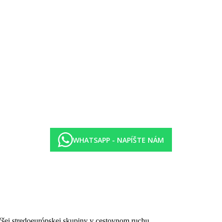
a slnečníky za poplatok. Móla chrániaca pred veľkými vlnami, v letnýc
m hoteli Savoy Saccharrum Resort.
adanie).
 Savoy Saccharrum Resort.
WHATSAPP - NAPÍŠTE NÁM
fóne (bez možnosti zakúpenia výletov). Pri požičanie auta odporúč
jazdu, je vyžadované formálne oblečenie.
čšej stredoeurópskej skupiny v cestovnom ruchu.