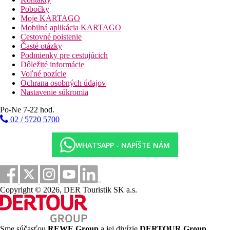
33 m² predstavujú maximálny komfort, ktorý je možné v
Pobočky
portugalskej metropole ponúknuť na relaxáciu: väčšina z nich
Moje KARTAGO
má balkón s výhľadom na mesto, všetky sú vonkajšie, s
Mobilná aplikácia KARTAGO
veľkými posteľami a vlastnou kúpeľňou.
Cestovné poistenie
Časté otázky
Podkrovná izba
Podmienky pre cestujúcich
Podkrovné izby sú najromantickejším odpočinkovým priestorom
Dôležité informácie
v našom hoteli. Nachádzajú sa na hornom poschodí budovy,
Voľné pozície
ponúkajú kúzlo podkrovných izieb s manželskou posteľou,
Ochrana osobných údajov
internetom, plne vybavenou kúpeľňou, minibarom. A mnohými
Nastavenie súkromia
detailmi, ktoré urobia odpočinok naozaj nezabudnuteľný.
Po-Ne 7-22 hod.
Apartmán
02 / 5720 5700
Apartmány predstavujú najčistejšiu eleganciu a pohodlie
ubytovania v centre Lisabone. Sú to veľké odpočinkové
priestory, medzi 37 a 42 m², navrhnuté tak, aby prekvapili aj
WHATSAPP - NAPÍŠTE NÁM
tých najnáročnejších cestovateľov. Všetky ponúkajú prirodzené
svetlo, terasu alebo balkón s výhľadom a nespočetné množstvo
služieb a detailov, ktoré ich povyšujú na ďalšiu úroveň.
Copyright © 2026, DER Touristik SK a.s.
Šport a zábava
Výhodná poloha hotela v centre mesta priamo nabáda k
objavovaniu kultúrnohistorických i moderných pamiatok mesta.
Sme súčasťou
REWE Group
a jej divízie
DERTOUR Group
,