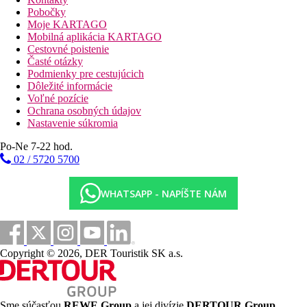
Rodinné izby
Pobočky
Jedná sa o dve prepojené izby vhodné pre 4 osoby, veľkosť 50
Moje KARTAGO
m2, klimatizácia. Niektoré izby majú terasu s výhľadom
Mobilná aplikácia KARTAGO
Cestovné poistenie
Časté otázky
Šport a zábava
Podmienky pre cestujúcich
Hostia môžu načerpať sily v kúpeľoch so saunou alebo si
Dôležité informácie
zacvičiť vo fitness centre. Ak máte chuť objavovať poklady
Voľné pozície
Lisabonu, hotelový personál vám rád pomôže so všetkým, od
Ochrana osobných údajov
prenájmu auta až po plánovanie výletov, a odporučí vám tie
Nastavenie súkromia
najlepšie miesta v meste
Po-Ne 7-22 hod.
Stravovanie
02 / 5720 5700
Ubytovanie je poskytované s raňajkami
Platba
WHATSAPP - NAPÍŠTE NÁM
Hotel akceptuje kreditné karty American Express, Diners Club,
Master Card a VISA
Vzdialenosti
Copyright © 2026, DER Touristik SK a.s.
8 km
Vzdialenosť od najbližšieho letiska
Sme súčasťou
REWE Group
a jej divízie
DERTOUR Group
,