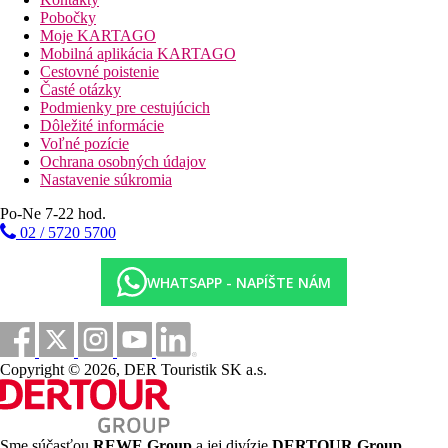
klimatizáciou.
Pobočky
Moje KARTAGO
Vzdialenosti
Mobilná aplikácia KARTAGO
Cestovné poistenie
6 km
Časté otázky
Vzdialenosť od najbližšieho letiska
Podmienky pre cestujúcich
Dôležité informácie
2 km
Voľné pozície
Centrum mesta
Ochrana osobných údajov
Nastavenie súkromia
Fotogaléria
Po-Ne 7-22 hod.
02 / 5720 5700
WHATSAPP - NAPÍŠTE NÁM
Copyright © 2026, DER Touristik SK a.s.
Sme súčasťou
REWE Group
a jej divízie
DERTOUR Group
,