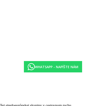
WHATSAPP - NAPÍŠTE NÁM
čšej stredoeurópskej skupiny v cestovnom ruchu.