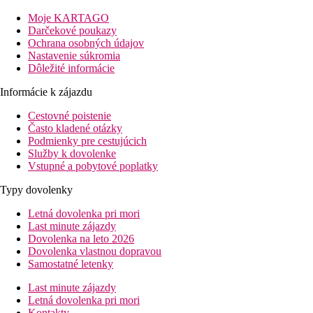
Vybavenie:
Tento 4-podlažný hotel, naposledy zrenovovaný v roku 2015, má 
Moje KARTAGO
lobby, výťah, klimatizácia a trezor (prípadne za poplatok). O blah
Darčekové poukazy
Ochrana osobných údajov
Ďalšie informácie:
Nastavenie súkromia
Jazyky: angličtina a francúzština. Kreditné karty: American Expr
Dôležité informácie
Klasický Pokoj:
Informácie k zájazdu
Izby sú vybavené minibarom (prípadne za poplatok), internetom (p
Cestovné poistenie
Jednolôžková Klasická Izba:
Často kladené otázky
Izby sú vybavené minibarom (prípadne za poplatok), internetom (p
Podmienky pre cestujúcich
Služby k dovolenke
Double Standard Izba:
Vstupné a pobytové poplatky
Izby sú vybavené minibarom (prípadne za poplatok), internetom (p
Typy dovolenky
Jednolôžková Štandard Izba:
Izby sú vybavené minibarom (prípadne za poplatok), internetom (p
Letná dovolenka pri mori
Last minute zájazdy
Vzdialenosti
Dovolenka na leto 2026
Dovolenka vlastnou dopravou
Samostatné letenky
7 km
Vzdialenosť od najbližšieho letiska
Last minute zájazdy
Letná dovolenka pri mori
2 km
Kontakty