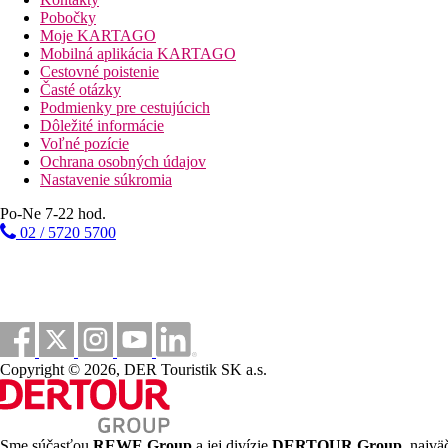
Centrum mesta
Pobočky
Moje KARTAGO
Fotogaléria
Mobilná aplikácia KARTAGO
Cestovné poistenie
Časté otázky
Podmienky pre cestujúcich
Dôležité informácie
Voľné pozície
Ochrana osobných údajov
Nastavenie súkromia
Po-Ne 7-22 hod.
02 / 5720 5700
Copyright © 2026, DER Touristik SK a.s.
Sme súčasťou
REWE Group
a jej divízie
DERTOUR Group
, najvä