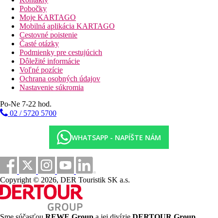
Pobočky
Stravovanie
Moje KARTAGO
Ubytovanie je poskytované s raňajkami.
Mobilná aplikácia KARTAGO
Cestovné poistenie
Vzdialenosti
Časté otázky
Podmienky pre cestujúcich
7 km
Dôležité informácie
Vzdialenosť od najbližšieho letiska
Voľné pozície
Ochrana osobných údajov
Nastavenie súkromia
Fotogaléria
Po-Ne 7-22 hod.
02 / 5720 5700
WHATSAPP - NAPÍŠTE NÁM
Copyright © 2026, DER Touristik SK a.s.
Sme súčasťou
REWE Group
a jej divízie
DERTOUR Group
,