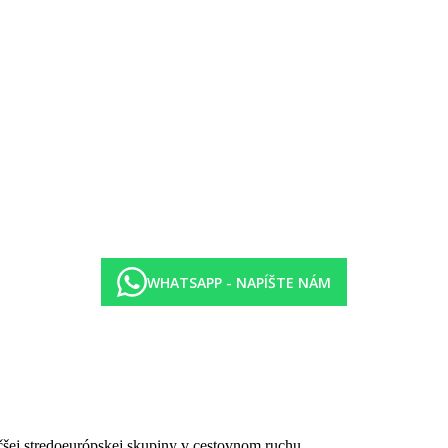
 more):
k), internetom (zdarma), trezorom (zdarma), satelitnou TV a centrálne
atok), internetom (zdarma), trezorom (zdarma), satelitnou TV.
WHATSAPP - NAPÍŠTE NÁM
čšej stredoeurópskej skupiny v cestovnom ruchu.