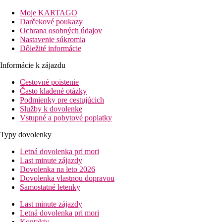
Vybavenie:
Tento hotel má 55 izieb. K vybaveniu hotela patrí recepcia otvor
Moje KARTAGO
parkovisko (zdarma). Wi-Fi je hotelovým hosťom k dispozícii z
Darčekové poukazy
Ochrana osobných údajov
Bazén:
Nastavenie súkromia
K vonkajšiemu vybaveniu hotela patrí bazén. Tu sú k dispozícii 
Dôležité informácie
Stravovanie:
Informácie k zájazdu
Raňajky formou bufetu.
Cestovné poistenie
Šport/ voľný čas:
Často kladené otázky
Golfové ihrisko sa nachádza 6 km od hotela. Požičovňa bicyklo
Podmienky pre cestujúcich
Služby k dovolenke
Ďalšie informácie:
Vstupné a pobytové poplatky
Využitie niektorých zariadení a aktivít môže byť spoplatnené na
karty: Visa Card.
Typy dovolenky
Double Standard Izba:
Letná dovolenka pri mori
Izby sú vybavené balkónom alebo terasou, internetom (zdarma), t
Last minute zájazdy
Dovolenka na leto 2026
Vzdialenosti
Dovolenka vlastnou dopravou
Samostatné letenky
62 km
Last minute zájazdy
Vzdialenosť od najbližšieho letiska
Letná dovolenka pri mori
Kontakty