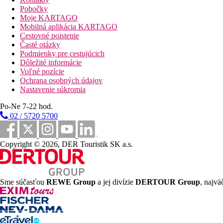
200 m
Pobočky
Vzdialenosť k pláži
Moje KARTAGO
Mobilná aplikácia KARTAGO
250 m
Cestovné poistenie
Bary/krčmičky
Časté otázky
Podmienky pre cestujúcich
250 m
Dôležité informácie
Reštaurácia
Voľné pozície
Ochrana osobných údajov
Pláž
Nastavenie súkromia
Po-Ne 7-22 hod.
Ležadla na pláži za poplatok
02 / 5720 5700
Slnečníky na pláži za poplatok
Plážová dovolenka
Copyright © 2026, DER Touristik SK a.s.
bazény
Ležadlá a slnečníky pri bazéne zadarmo
Sme súčasťou
REWE Group
a jej divízie
DERTOUR Group
, najvä
Fotogaléria