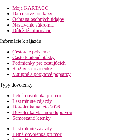
suvenírmi, klenotníctvo
Moje KARTAGO
Popis izby
Darčekové poukazy
Ochrana osobných údajov
DRGVX (dvojlôžková izba deluxe s výhľadom do záhrady):
Nastavenie súkromia
výhľad do záhrady
Dôležité informácie
DRDOC (dvojlôžková izba deluxe s výhľadom na more):
vi
Informácie k zájazdu
Informácie o hoteli
Cestovné poistenie
Často kladené otázky
živá hudba, disco, animačné programy
Podmienky pre cestujúcich
Služby k dovolenke
Stravovanie
Vstupné a pobytové poplatky
All inclusive. Pri večeri vyžadované formálne oblečenie.
Typy dovolenky
Popis pláže
Letná dovolenka pri mori
Last minute zájazdy
Piesočná pláž, lehátka a slnečníky zadarmo.
Dovolenka na leto 2026
Dovolenka vlastnou dopravou
Športové aktivity zadarmo
Samostatné letenky
Zadarmo:
Fitness, volejbal, vodný aerobik, stolný tenis, š
Za poplatok:
vodné športy, katamarán, rybárčenie, jazda n
Last minute zájazdy
Letná dovolenka pri mori
Informácie o hoteli
Kontakty