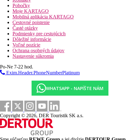
Raňajky formou bufetu v hlavnej reštaurácii, alebo za
Pobočky
príplatok A La Carte plážovej reštaurácii
Moje KARTAGO
Mobilná aplikácia KARTAGO
Polpenzia
Cestovné poistenie
Časté otázky
Raňajky formou bufetu v hlavnej reštaurácii
Podmienky pre cestujúcich
Za príplatok možné raňajky formou menu va la carte
Dôležité informácie
restauracil
Voľné pozície
Večera formou bufet v hlavnej reštaurácii
Ochrana osobných údajov
Večera možná formou trojchodového menu va la carte
Nastavenie súkromia
reštauráciách Safran (indická), Kushi (japonská) a
Republik Beach Club & Gril (stredomorská)
Po-Ne 7-22 hod.
Exim.Header.PhoneNumberPlatinum
Prémiové a špeciálne pokrmy sú v menu označené a sú za
príplatok
WHATSAPP - NAPÍŠTE NÁM
Pláž
súkromná pláž priamo pri hoteli
lehátka a slnečníky zadarmo
Športová ponuka
Copyright © 2026, DER Touristik SK a.s.
Zadarmo:
vodné športy na pláži (šnorchlovanie,
windsurfing, vodné lyže, kajaky, vodné bicykle), 4
tenisové kurty s osvetlením, stolný tenis, požičovňa
bicyklov, pétanque, lukostreľba, šípky, gulečník, plážový
Sme súčasťou
REWE Group
a jej divízie
DERTOUR Group
,