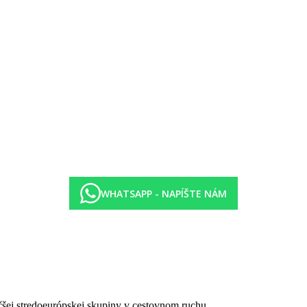
aba-J
urácii Kot Nou
0-23.30)
WHATSAPP - NAPÍŠTE NÁM
 nocí)
e varenia
čšej stredoeurópskej skupiny v cestovnom ruchu.