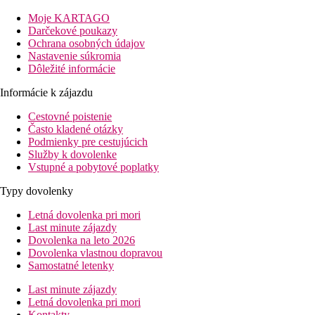
Vybavenie
Moje KARTAGO
Darčekové poukazy
Vstupná hala, recepcia, 3 reštaurácie (bufetová, maurícijská a st
Ochrana osobných údajov
Nastavenie súkromia
Izby
Dôležité informácie
Dvojlôžková izba
kúpeľňa so sprchou, WC, sušič na vlasy, klimat
Informácie k zájazdu
Ostatné typy izieb
(pokiaľ nie je uvedené inak, majú izby vyšš
Cestovné poistenie
Často kladené otázky
Family dvojlôžková izba
: priestrannejšia, navyše oddele
Podmienky pre cestujúcich
Služby k dovolenke
Zábava
Vstupné a pobytové poplatky
4x týždenne večerná zábava, tradičné maurícijské trhy
Typy dovolenky
Pláž
Letná dovolenka pri mori
Piesočná pláž priamo pri hoteli.
Last minute zájazdy
Lehátka a slnečníky zadarmo.
Dovolenka na leto 2026
Dovolenka vlastnou dopravou
Športová ponuka
Samostatné letenky
Zadarmo:
šípky, petanque, stolný tenis, plážový volejbal
Za poplatok
: prenájom bicyklov, vodné športy na ostrovč
Last minute zájazdy
Letná dovolenka pri mori
Deti
Kontakty