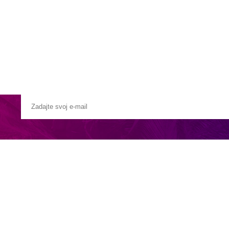
Pobočky
Časté otázky
Destinácie
Služby
 43 km od hotela.