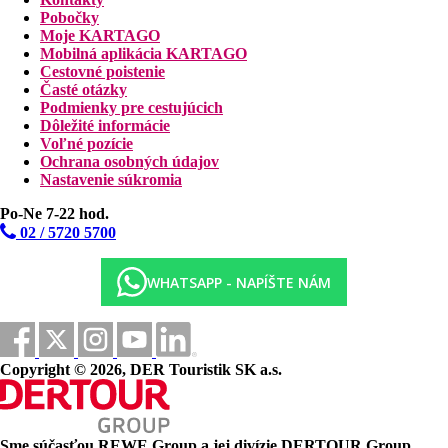
Pobočky
Piesočná pláž cez cestu.
Moje KARTAGO
Mobilná aplikácia KARTAGO
Športová ponuka
Cestovné poistenie
Zdarma
: tenisový kurt (loptičky za poplatok), fitness,
Časté otázky
stolný tenis, pétanque, stolné hry, loďka s priehľadným
Podmienky pre cestujúcich
dnom, kajaky, vodné bicykle, doskové hry.
Dôležité informácie
Za poplatok
rybárčenie, motorizované vodné športy
Voľné pozície
Ochrana osobných údajov
Deti
Nastavenie súkromia
Miniklub (3 – 13 rokov). Stráženie detí (na vyžiadanie).
Po-Ne 7-22 hod.
Detské vozíky za bicykle za poplatok.
02 / 5720 5700
Stravovanie
Polopenzia
WHATSAPP - NAPÍŠTE NÁM
raňajky a večere formou bufetu
All Inclusive
zahŕňa raňajky (7.00-10.00), obedy (12.30-14.30) a
večere (19.00-22.00) formou bufetu, počas stravovania
neobmedzené množstvo rozlievaných nealkoholických
Copyright © 2026, DER Touristik SK a.s.
a vybraných alkoholických nápojov miestnej výroby.
Taba-J: 12.00-15.00 možnosť obed, výber zo street
food, 15.00-18.00 palacinky, čaj, káva, sladké pečivo
Kot Nou: 19.00-22.00 možnosť večere po
Sme súčasťou
REWE Group
a jej divízie
DERTOUR Group
,