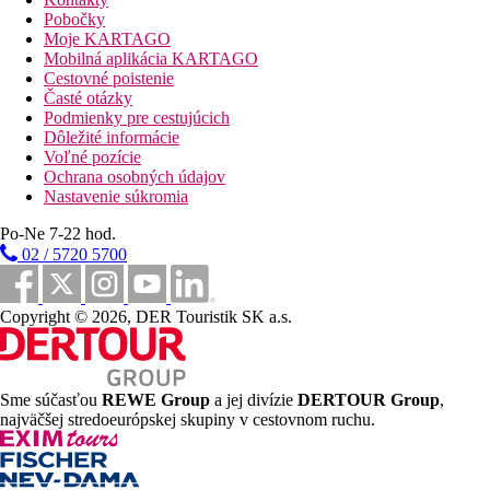
Dlhá piesočnatá pláž priamo pri hoteli
Pobočky
Bezplatné ležadlá a slnečníky
Moje KARTAGO
Mobilná aplikácia KARTAGO
Stravovanie
Cestovné poistenie
Všetko vrátane
Časté otázky
Raňajky, obedy a večere formou bufetu
Podmienky pre cestujúcich
Dvakrát týždenne
možnosť večere v
reštaurácii À LA
Dôležité informácie
CARTE. (nutná rezervácia vopred)
Voľné pozície
Občerstvenie počas dňa
Ochrana osobných údajov
Vybrané alkoholické a nealkoholické nápoje
Nastavenie súkromia
Športová ponuka
Po-Ne 7-22 hod.
Bezplatné:
windsurfing, kitesurfing, paddleboard, kajak,
plážový volejbal, fitnes program Riu Fit
02 / 5720 5700
Za poplatok
: potápanie, výlety (napr. výlety loďou,
prehliadky), golf (v blízkosti hotela)
Copyright © 2026, DER Touristik SK a.s.
Zábava
Tematické večere
Možnosti zábavy v okolí hotela
Sme súčasťou
REWE Group
a jej divízie
DERTOUR Group
,
Wellness
najväčšej stredoeurópskej skupiny v cestovnom ruchu.
SPA
masáže a kozmetické procedúry za poplatok
Zvláštnosti