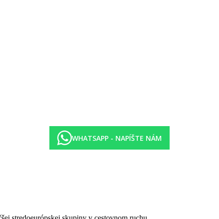
 hotela cez miestnu komunikáciu.
náma verejná pláž Flic en Flac (vzdialenosť cca 2 km)
WHATSAPP - NAPÍŠTE NÁM
Man
.
0–15:30)
v hlavnej reštaurácii
Ye! Man
ALEBO kredit 800 Rs na osobu a noc v r
:00–17:00).
by k dispozícii 11.00-23.00
× denne.
čšej stredoeurópskej skupiny v cestovnom ruchu.