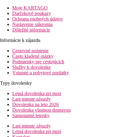
letisko: cca 51 km
centrá: cca 35 km (Port Louis)
Moje KARTAGO
nákupných možností: cca 1,5 km
Darčekové poukazy
Ochrana osobných údajov
Popis izby
Nastavenie súkromia
Dvojlôžková izba typu Comfort
Dôležité informácie
telefón
klimatizácia
Informácie k zájazdu
TV
Cestovné poistenie
WIFI zadarmo
Často kladené otázky
set na prípravu kávy a čaju
Podmienky pre cestujúcich
minibar
Služby k dovolenke
kúpeľňa/WC
Vstupné a pobytové poplatky
balkón/terasa
posteľ typu king alebo twin
Typy dovolenky
25-27m2
Ostatné typy izieb
(pokiaľ nie je uvedené inak, majú izby vyšš
Letná dovolenka pri mori
Dvojlôžková izba, Priviledge:
30 -33m2, výhľad na baz
Last minute zájazdy
Rodinná izba, 2 spálne:
2 prepojené izby o veľkosti 27
Dovolenka na leto 2026
Dovolenka vlastnou dopravou
Popis hotela
Samostatné letenky
vstupná hala s recepciou
hlavná reštaurácia
Last minute zájazdy
a la carte reštaurácia
Letná dovolenka pri mori
snack kiosk
Kontakty