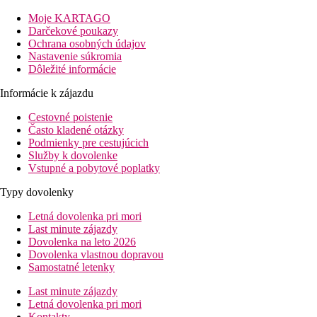
Vzdialenosť
Moje KARTAGO
pláže: 0 m
Darčekové poukazy
letisko: 50 km Maurícius
Ochrana osobných údajov
centrá: 10 km
Nastavenie súkromia
nákupných možností: 10 km v okolí hotela
Dôležité informácie
Popis izby
Informácie k zájazdu
Dvojposteľová izba, Comfort
Cestovné poistenie
Často kladené otázky
klimatizácia
Podmienky pre cestujúcich
TV/sat.
Služby k dovolenke
telefón
Vstupné a pobytové poplatky
Wi-Fi (zdarma)
minibar
Typy dovolenky
kúpeľňa/WC (sušič vlasov)
trezor (zadarmo)
Letná dovolenka pri mori
set na prípravu čaju a kávy
Last minute zájazdy
balkón alebo terasa
Dovolenka na leto 2026
Dovolenka vlastnou dopravou
Ostatné typy izieb
(pokiaľ nie je uvedené inak, majú izby
Samostatné letenky
vyššie uvedené vybavenie)
Last minute zájazdy
Dvojposteľová izba, Comfort, Výhľad mora:
výhľad
Letná dovolenka pri mori
na more
Kontakty