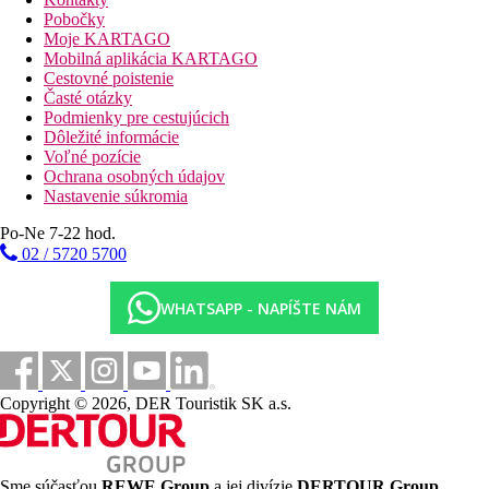
čiastočne bezbariérové kúpeľne a bezbariérový vstup.
Pobočky
Upratovanie izieb a concierge služba sú zadarmo. Izbový servis,
Moje KARTAGO
služba prania bielizne, služba žehlenia bielizne a zdravotná
Mobilná aplikácia KARTAGO
služba sú za poplatok.
Cestovné poistenie
Časté otázky
Bazén:
Podmienky pre cestujúcich
K vonkajšiemu vybaveniu hotela patria 4 bazény a samostatný
Dôležité informácie
detský bazénik (s otváracou dobou od januára do decembra) a
Voľné pozície
tiež šmykľavka. Tu sú k dispozícii lehátka (zdarma). Bar pri
Ochrana osobných údajov
bazéne ponúka hosťom osviežujúce nápoje.
Nastavenie súkromia
Stravovanie:
Po-Ne 7-22 hod.
Raňajky (07:00 - 10:30 hod.). Polpenzia: vrátane raňajok a
02 / 5720 5700
večere (tiež detské menu). Plná penzia zahŕňa raňajky, obedy a
večere. Raňajky, obedy a večere iba vo vybraných reštauráciách.
Tiež detské menu. All inclusive: raňajky, obedy a večere.
WHATSAPP - NAPÍŠTE NÁM
Raňajky, obedy a večere iba vo vybraných reštauráciách. K
dispozícii sú aj detské menu. Voda, nealkoholické nápoje, káva a
čaj a koktaily v určitých hodinách. Pivo (10:30 - 23:00 hod.),
víno (10:30 - 23:00 hod.), dezerty a pečivo (15:30 - 16:30 hod.),
národné alkoholické nápoje (10:30 - 23:00 hod.), vybrané
Copyright © 2026, DER Touristik SK a.s.
importované liehoviny (1. hod.), vybrané importované liehoviny
(1. hod.). uvítanú, 1 jedlo v reštaurácii à-la-carte, internet
zadarmo, zadarmo minibar na izbe (limitovaný) a zadarmo
využitie sejfu (na kauciu). Skoršie prihlásenie a neskoršie
Sme súčasťou
REWE Group
a jej divízie
DERTOUR Group
,