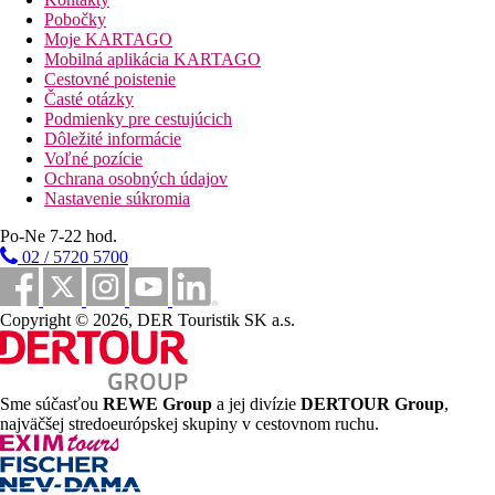
Stravovanie
Pobočky
Stravovanie je ponúkané bufetovými ranajkami.
Moje KARTAGO
Mobilná aplikácia KARTAGO
Vzdialenosti
Cestovné poistenie
Časté otázky
10 km
Podmienky pre cestujúcich
Vzdialenosť od najbližšieho letiska
Dôležité informácie
Voľné pozície
500 m
Ochrana osobných údajov
Centrum mesta
Nastavenie súkromia
500 m
Po-Ne 7-22 hod.
Nákupy
02 / 5720 5700
1 km
Vzdialenosť k pláži
Copyright © 2026, DER Touristik SK a.s.
Pláž
Plážová dovolenka
Sme súčasťou
REWE Group
a jej divízie
DERTOUR Group
,
najväčšej stredoeurópskej skupiny v cestovnom ruchu.
Fotogaléria