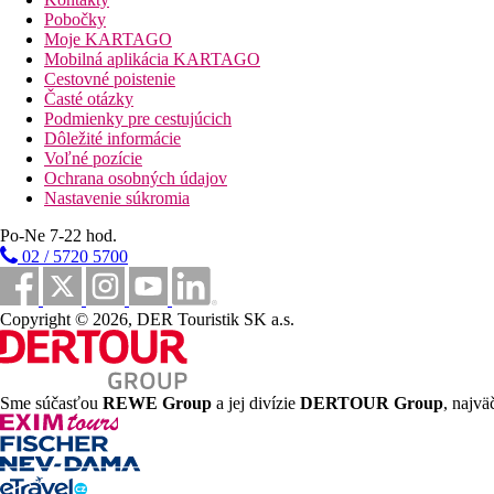
Pobočky
Vzdialenosti
Moje KARTAGO
Mobilná aplikácia KARTAGO
Cestovné poistenie
10 km
Časté otázky
Vzdialenosť od najbližšieho letiska
Podmienky pre cestujúcich
Dôležité informácie
Pláž
Voľné pozície
Ochrana osobných údajov
Nastavenie súkromia
Plážová dovolenka
Po-Ne 7-22 hod.
bazény
02 / 5720 5700
Ležadlá a slnečníky pri bazéne zadarmo
Copyright © 2026, DER Touristik SK a.s.
Fotogaléria
Sme súčasťou
REWE Group
a jej divízie
DERTOUR Group
, najvä