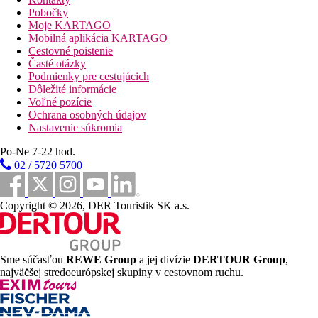
na bazén.
Pobočky
Dvojposteľová izba, Pre samostatné použitie, Výhľad
Moje KARTAGO
na more:
izba pre 1 osobu alebo 1 osobu a 1 dieťa,
Mobilná aplikácia KARTAGO
výhľad na more.
Cestovné poistenie
Štvorlôžková izba, Výhľad do krajiny:
priestrannejšia
Časté otázky
izba, 2 pevné lôžka, 2 prístelky, výhľad do okolia.
Podmienky pre cestujúcich
Štvorlôžková izba, Výhľad bazén:
priestrannejšia izba,
Dôležité informácie
2 pevné lôžka, 2 prístelky, výhľad na bazén.
Voľné pozície
Rodinná izba, Výhľad do krajiny:
2 spálne oddelené
Ochrana osobných údajov
prepážkou, 4 lôžka, možná poschodová posteľ, výhľad do
Nastavenie súkromia
okolia.
Rodinná izba, Výhľad bazén, Balkón:
2 spálne
Po-Ne 7-22 hod.
oddelené prepážkou, 4 lôžka, možná poschodová posteľ,
02 / 5720 5700
výhľad na bazén, balkón.
Informácie o hoteli
Copyright © 2026, DER Touristik SK a.s.
Animačné programy, večerný zábavný program.
Stravovanie
Sme súčasťou
REWE Group
a jej divízie
DERTOUR Group
,
All Inclusive
najväčšej stredoeurópskej skupiny v cestovnom ruchu.
Raňajky, obed a večera formou bufetu
Neskoré raňajky (10.00–12.00 hod.)
Ľahký snack (16.00–17.00 hod.)