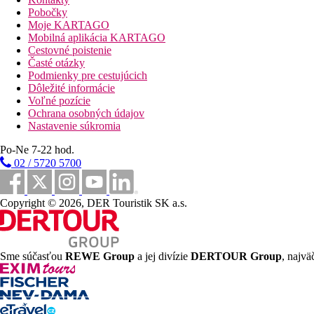
internetom (zadarmo) a trezorom (za poplatok) a tiež individuá
Pobočky
Moje KARTAGO
Vzdialenosti
Mobilná aplikácia KARTAGO
Cestovné poistenie
Časté otázky
300 m
Podmienky pre cestujúcich
Vzdialenosť k pláži
Dôležité informácie
Voľné pozície
21 km
Ochrana osobných údajov
Vzdialenosť od najbližšieho letiska
Nastavenie súkromia
Pláž
Po-Ne 7-22 hod.
02 / 5720 5700
Plážová dovolenka
Copyright © 2026, DER Touristik SK a.s.
bazény
Ležadlá a slnečníky pri bazéne zadarmo
Sme súčasťou
REWE Group
a jej divízie
DERTOUR Group
, najvä
Fotogaléria