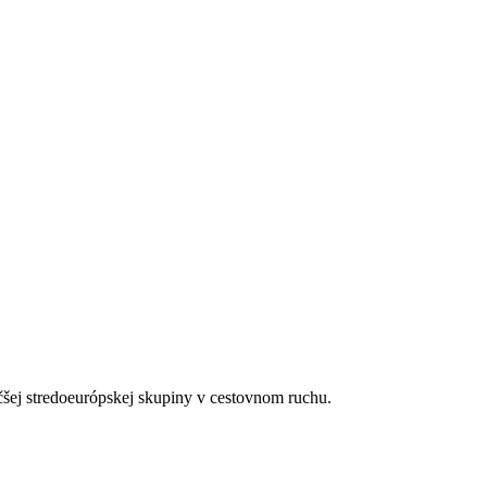
lne regulovateľnou klimatizáciou (od januára do decembra). Kúpeľňa s
čšej stredoeurópskej skupiny v cestovnom ruchu.