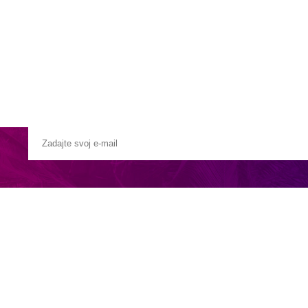
Pobočky
Časté otázky
Destinácie
Služby