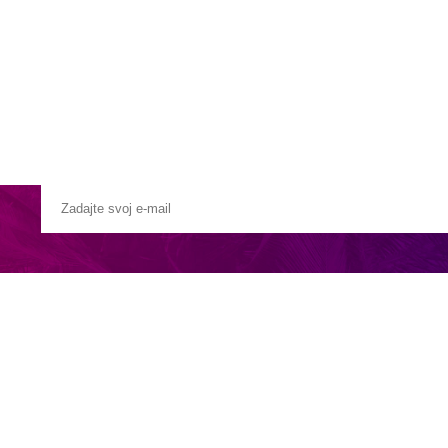
Pobočky
Časté otázky
Destinácie
Služby
 rýchločlnom -
cca 60 minút