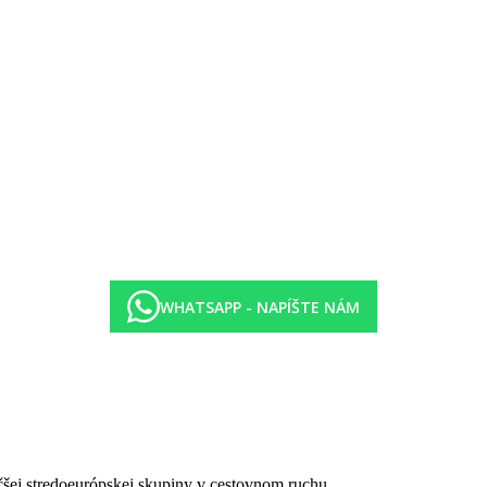
zajúca rezervácia
dzajúca rezervácia
 Atoll (večera) - nutná predchádzajúca rezervácia
IU Atoll (raňajky a večera) - nutná predchádzajúca rezervácia
lkoholických nápojov (0:00 - 24:00)
:00)
 (18:00 - 24:00)
oll
, šnorchlovacie vybavenie
WHATSAPP - NAPÍŠTE NÁM
énik
edúr
čšej stredoeurópskej skupiny v cestovnom ruchu.