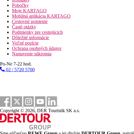
fusion reštaurácia Kryštál (večera) - nutná predchád
Pobočky
japonská reštaurácia Yu Hi (večera) - nutná predchá
Moje KARTAGO
talianska reštaurácia Sofia v sesterskom rezorte RIU
Mobilná aplikácia KARTAGO
Steakhouse Beef Steak House v sesterskom rezorte R
Cestovné poistenie
Neobmedzená konzumácia vybraných alkoholických aj nea
Časté otázky
swim-up bar Paradise (10:30 - 18:00)
Podmienky pre cestujúcich
sports bar v sesterskom rezorte RIU Atoll (0:00 - 24
Dôležité informácie
lounge bar Bodubera v sesterskom rezorte RIU Atoll
Voľné pozície
Snacky podávané po celý deň v sesterskom rezorte RIU At
Ochrana osobných údajov
Minibar doplňovaný denne
Nastavenie súkromia
Pravidelne doplňovaný dávkovač alkoholických nápojov
Jeden bezplatný skúšobný ponor s prístrojom v bazéne
Po-Ne 7-22 hod.
Športová ponuka
02 / 5720 5700
Zadarmo:
posilňovňa (18+), kajak, vodné bicykle, paddleboard
Za poplatok:
motorizované vodné športy, potápanie
Zábava
Hotel organizuje denné aj večerné zábavné programy
Deti
Copyright © 2026, DER Touristik SK a.s.
RIU Atoll:
detský klub (4-7 & 8-12), detské ihrisko, detský baz
Wellness
Za poplatok:
Renova Spa ponúka širokú ponuku masáží a proc
Sme súčasťou
REWE Group
a jej divízie
DERTOUR Group
, najvä