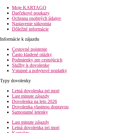
minút
Moje KARTAGO
Darčekové poukazy
Možnosť rezervácie vnútroštátneho letu v kombinácii s
Ochrana osobných údajov
rýchloloďou (20 minút letu a 25 minút plavby)
Nastavenie súkromia
Dôležité informácie
V prípade produktu Dynamix je možné zabezpečiť transfer z
hotela hydroplánom alebo vnútroštátnym letom. Presný typ
Informácie k zájazdu
transferu je vždy uvedený v názve izby.
Cestovné poistenie
Vzdialenosti
Často kladené otázky
Podmienky pre cestujúcich
0 m
Služby k dovolenke
Vzdialenosť k pláži
Vstupné a pobytové poplatky
85 km
Typy dovolenky
Vzdialenosť od najbližšieho letiska
Letná dovolenka pri mori
Last minute zájazdy
Pláž
Dovolenka na leto 2026
Dovolenka vlastnou dopravou
Ležadlá a slnečníky pri bazéne zadarmo
Samostatné letenky
Hotel priamo pri pláži
Plážová dovolenka
Last minute zájazdy
Letná dovolenka pri mori
Kontakty