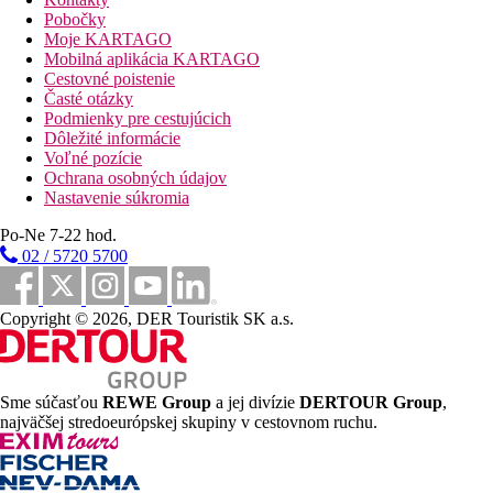
bazény
Pobočky
Moje KARTAGO
Detský bazén
Mobilná aplikácia KARTAGO
Cestovné poistenie
Fotogaléria
Časté otázky
Podmienky pre cestujúcich
Dôležité informácie
Voľné pozície
Ochrana osobných údajov
Nastavenie súkromia
Po-Ne 7-22 hod.
02 / 5720 5700
Copyright © 2026, DER Touristik SK a.s.
Sme súčasťou
REWE Group
a jej divízie
DERTOUR Group
,
najväčšej stredoeurópskej skupiny v cestovnom ruchu.