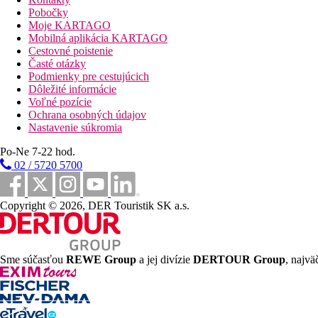
Pobočky
Moje KARTAGO
Vzdialenosti
Mobilná aplikácia KARTAGO
Cestovné poistenie
187 km
Časté otázky
Vzdialenosť od najbližšieho letiska
Podmienky pre cestujúcich
Dôležité informácie
Pláž
Voľné pozície
Ochrana osobných údajov
Nastavenie súkromia
Ležadlá a slnečníky pri bazéne zadarmo
Hotel priamo pri pláži
Po-Ne 7-22 hod.
Plážová dovolenka
02 / 5720 5700
Fotogaléria
Copyright © 2026, DER Touristik SK a.s.
Sme súčasťou
REWE Group
a jej divízie
DERTOUR Group
, najvä