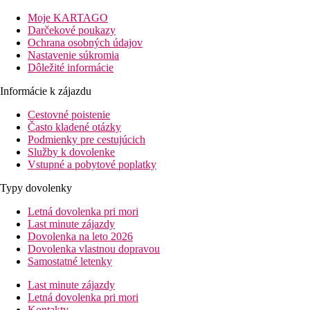
Moje KARTAGO
Popis izby
Darčekové poukazy
Ochrana osobných údajov
JSST (junior suita):
kúpeľňa/WC (sušič vlasov), klimatizácia,
Nastavenie súkromia
TV/sat., WiFi, telefón, trezor, stropný vetrák, žehlička a žehliaca
Dôležité informácie
doska, kávovar, minibar, balkón alebo terasa
Informácie k zájazdu
Informácie o hoteli
Cestovné poistenie
Živá hudba, animačné programy RIU, diskotéka.
Často kladené otázky
Stravovanie
Podmienky pre cestujúcich
Služby k dovolenke
Viz program All inclusive.
Vstupné a pobytové poplatky
Popis pláže
Typy dovolenky
Krásna piesočná pláž Mahee Bay priamo pri hoteli, lehátka a
Letná dovolenka pri mori
slnečníky zadarmo.
Last minute zájazdy
Dovolenka na leto 2026
Športové aktivity zadarmo
Dovolenka vlastnou dopravou
Samostatné letenky
Zadarmo:
Tenis, fitness, vybavenie na šnorchlovanie, kajak,
windsurfing, úvodné lekcie potápania v bazéne, plážový
Last minute zájazdy
volejbal, skupinové fitness aktivity každý deň na hoteli RIU
Letná dovolenka pri mori
Montego Bay.
Kontakty