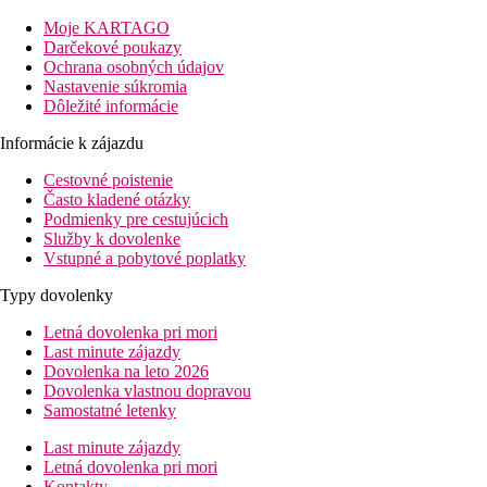
Izby
Moje KARTAGO
Dvojlôžková izba:
kúpeľňa, WC (sušič vlasov), klimatizácia, TV/
Darčekové poukazy
Ochrana osobných údajov
Ostatné typy izieb (pokiaľ nie je uvedené inak, majú izby vyšši
Nastavenie súkromia
Dôležité informácie
Dvojposteľová izba, Výhľad mora:
výhľad na more.
Dvojposteľová izba, Deluxe, Výhľad mora:
priestranne
Informácie k zájazdu
Pláž
Cestovné poistenie
Piesočná pláž s okruhliakmi pri hoteli. Lehátka, slnečníky a osu
Často kladené otázky
Podmienky pre cestujúcich
Stravovanie
Služby k dovolenke
Polpenzia
Vstupné a pobytové poplatky
raňajky a večere formou bufetu
Typy dovolenky
Športová ponuka
Letná dovolenka pri mori
Zadarmo:
fitness, stolný tenis, tenis.
Last minute zájazdy
Za poplatok:
biliard, vodné športy na pláži.
Dovolenka na leto 2026
Dovolenka vlastnou dopravou
Zábava
Samostatné letenky
Občas večerné programy.
Last minute zájazdy
Deti
Letná dovolenka pri mori
Detský bazén, detská postieľka zadarmo.
Kontakty