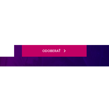
ODOBERAŤ
jeden len pre dospelých), detský bazén, terasa na slnenie, lehátka,