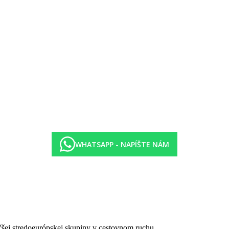
čkov, vnútorný bazén.
h klientov. Bazbariérový pohyb v areáli hotela.
WHATSAPP - NAPÍŠTE NÁM
čšej stredoeurópskej skupiny v cestovnom ruchu.