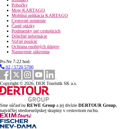
(11.00-23.00 hod.)
Pobočky
ľahké občerstvenie počas dňa (11.00-12.30 a 16.00-18.00
Moje KARTAGO
hod.)
Mobilná aplikácia KARTAGO
Cestovné poistenie
Časté otázky
Podmienky pre cestujúcich
Zábava
Dôležité informácie
Možností zábavy v centre letoviska.
Voľné pozície
Zvláštnosti
Ochrana osobných údajov
Len pre dospelých.
Nastavenie súkromia
Internet
Po-Ne 7-22 hod.
Zadarmo:
WIFI v rámci celého hotela.
02 / 5720 5700
Za poplatok:
internetový kútik.
Web
Copyright © 2026, DER Touristik SK a.s.
www.tasiamarissandshotel.com
Oficiálna kategória
3 hviezdičky
Sme súčasťou
REWE Group
a jej divízie
DERTOUR Group
,
najväčšej stredoeurópskej skupiny v cestovnom ruchu.
Vzdialenosti
0 m