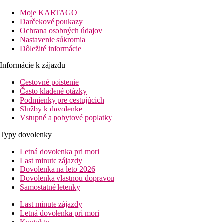
km. Letisko Larnaka je vo vzdialenosti cca 58 km.
Moje KARTAGO
Vybavenie
Darčekové poukazy
Ochrana osobných údajov
Vstupná hala s recepciou, zmenáreň, výťahy, reštaurácia s
Nastavenie súkromia
terasou, bary, vonkajší bazén, terasa na slnenie s lehátkami a
Dôležité informácie
slnečníkmi zdarma.
Informácie k zájazdu
Izby
Dvojlôžková izba, Superior:
kúpeľňa/WC, TV/sat.,
Cestovné poistenie
individuálna klimatizácia, minibar (za poplatok), trezor (za
Často kladené otázky
poplatok), balkón alebo terasa.
Podmienky pre cestujúcich
Služby k dovolenke
Dvojposteľová izba, Superior, Promo:
menej atraktívna
Vstupné a pobytové poplatky
poloha
Typy dovolenky
Pláž
Letná dovolenka pri mori
Last minute zájazdy
Piesočná pláž vzdialená cca 300 m od hotela. Lehátka, slnečníky
Dovolenka na leto 2026
a osušky za poplatok.
Dovolenka vlastnou dopravou
Samostatné letenky
Stravovanie
Polpenzia
Last minute zájazdy
Letná dovolenka pri mori
Raňajky a večere formou bufetu.
Kontakty