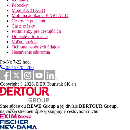
vonkajším ihriskom a vnútornou miestnostou s nábytkom a
Pobočky
hrami
Moje KARTAGO
Mobilná aplikácia KARTAGO
Stravovanie
Cestovné poistenie
Možnost stravovania v programe All inclusive
Časté otázky
Podmienky pre cestujúcich
Vzdialenosti
Dôležité informácie
Voľné pozície
58 km
Ochrana osobných údajov
Vzdialenosť od najbližšieho letiska
Nastavenie súkromia
0 m
Po-Ne 7-22 hod.
Vzdialenosť k pláži
02 / 5720 5700
Pláž
Copyright © 2026, DER Touristik SK a.s.
Ležadla na pláži za poplatok
Slnečníky na pláži za poplatok
Hotel priamo pri pláži
Sme súčasťou
REWE Group
a jej divízie
DERTOUR Group
,
Plážová dovolenka
najväčšej stredoeurópskej skupiny v cestovnom ruchu.
bazény