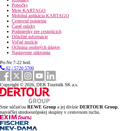
vstup a čiastočne bezbariérové kúpeľne. Upratovanie izieb a
Pobočky
concierge služba sú zadarmo. Izbový servis, služba prania
Moje KARTAGO
bielizne, služba žehlenia bielizne a zdravotná služba sú za
Mobilná aplikácia KARTAGO
poplatok.
Cestovné poistenie
Časté otázky
Bazén:
Podmienky pre cestujúcich
K vonkajšiemu vybaveniu moderného hotela patrí bazén so
Dôležité informácie
sladkou vodou a detský bazénik. Tu sú k dispozícii lehátka a
Voľné pozície
slnečníky (zdarma). Bar pri bazéne ponúka hosťom osviežujúce
Ochrana osobných údajov
nápoje. (otvorené od 10:30 - 18:00).
Nastavenie súkromia
Stravovanie:
Po-Ne 7-22 hod.
Raňajky (07:00 - 10:00 hod.) formou bufetu. Polpenzia: vrátane
02 / 5720 5700
raňajok a obed alebo večera. All inclusive: raňajky, obedy a
večere. Raňajky, obedy a večere iba vo vybraných reštauráciách.
K dispozícii sú aj detské menu. Voda a koktaily v určitých
Copyright © 2026, DER Touristik SK a.s.
hodinách. Nealkoholické nápoje (10.30 - 00.00 hod.), pivo
(10.30 - 00.00 hod.), víno (10.30 - 00.00 hod.), káva a čaj
(10.30 - 00.00 hod.), národné alkoholické nápoje (10.30 (15:00 -
18:00 hod.), nápoj na uvítanie a internet zdarma.
Sme súčasťou
REWE Group
a jej divízie
DERTOUR Group
,
Šport/ voľný čas:
najväčšej stredoeurópskej skupiny v cestovnom ruchu.
Športová a voľnočasová ponuka: biliard (prípadne za poplatok),
fitness, stolný tenis (prípadne za poplatok) a šípky (prípadne za
poplatok). Požičovňa bicyklov. Ponuka wellness: kúpeľná