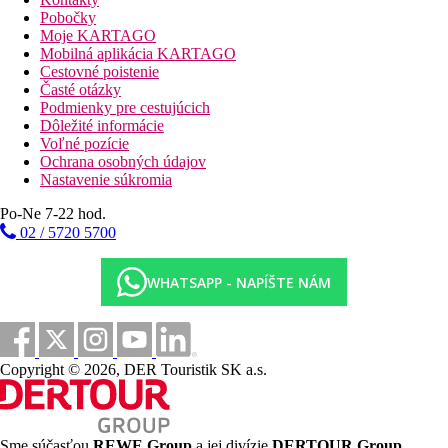
(otvorené od 08:00 - 00:00).
Pobočky
Moje KARTAGO
Stravovanie:
Mobilná aplikácia KARTAGO
Raňajky (07:00 - 10:00 hod.) à la carte. Polpenzia: vrátane
Cestovné poistenie
raňajok a večere (tiež detské menu). Plná penzia zahŕňa raňajky,
Časté otázky
obedy a večere. Raňajky, obedy a večere iba vo vybraných
Podmienky pre cestujúcich
reštauráciách. Tiež detské menu. All inclusive: raňajky, obedy a
Dôležité informácie
večere. Raňajky, obedy a večere iba vo vybraných reštauráciách.
Voľné pozície
K dispozícii sú aj detské menu. Voda, nealkoholické nápoje,
Ochrana osobných údajov
káva a čaj, dezerty a pečivo, pivo, víno, národné alkoholické
Nastavenie súkromia
nápoje a rýchle občerstvenie v určitých hodinách.
Po-Ne 7-22 hod.
Šport/ voľný čas:
02 / 5720 5700
Športová a voľnočasová ponuka: biliard (za poplatok) a tenis
(prípadne za poplatok, vzdialený cca 200 m). Vo vzdialenosti
cca 1 km sú ponúkané vodné športy (čiastočne od miestnych
WHATSAPP - NAPÍŠTE NÁM
poskytovateľov). Zábava pre dospelých: živá hudba.
Ďalšie informácie:
Využitie niektorých zariadení a aktivít môže byť spoplatnené
navyše. Niektoré služby sú závislé od ročného obdobia a od
Copyright © 2026, DER Touristik SK a.s.
miestnych klimatických podmienok. Jazyky: angličtina. Kreditné
karty: American Express.
1 spálňa Standard Apartment:
Sme súčasťou
REWE Group
a jej divízie
DERTOUR Group
,