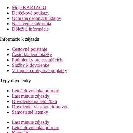
202 izieb, vstupná hala s recepciou, klimatizované spoločenské
priestory, reštaurácia, aperitív bar, zmenáreň, na slnečnej terase
Moje KARTAGO
hotela vonkajší bazén so slnečníkmi a lehátkami zdarma (v
Darčekové poukazy
obmedzenom množstve).
Ochrana osobných údajov
Nastavenie súkromia
Izby
Dôležité informácie
DR: kúpeľňa/WC (sušič vlasov), klimatizácia, minibar,
Informácie k zájazdu
TV/sat., telefón, balkón.
Cestovné poistenie
DRSS: pozri DR, strana k moru.
Často kladené otázky
DRS: viď DR, možnosť prístelky.
Podmienky pre cestujúcich
DRSSS: pozri DRS, strana k moru.
Služby k dovolenke
Pláž
Vstupné a pobytové poplatky
Kamienková pláž cca 10 m.
Typy dovolenky
Stravovanie
Letná dovolenka pri mori
Raňajky, obed a večera formou bufetu.
Last minute zájazdy
Športová ponuka
Dovolenka na leto 2026
Zadarmo:
vonkajší bazén, jacuzzi, fitness.
Dovolenka vlastnou dopravou
Za poplatok:
tenis, stolný tenis, golfový simulátor, vodné
Samostatné letenky
športy.
Last minute zájazdy
Zábava
Letná dovolenka pri mori
Kontakty