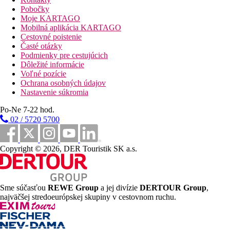
Pobočky
Deti
Moje KARTAGO
Detský bazén, detské animácie vo vedľajšom hoteli Bluesun
Mobilná aplikácia KARTAGO
Marina.
Cestovné poistenie
Časté otázky
Wellness
Podmienky pre cestujúcich
Moderné wellness vrátane vodného sveta a relaxačnej
Dôležité informácie
zóny (1 400 m2)
Voľné pozície
Zadarmo:
vnútorný bazén
Ochrana osobných údajov
Za poplatok:
klasické aj exotické procedúry, liečebné
Nastavenie súkromia
programy
Po-Ne 7-22 hod.
Pre handicapovaných
02 / 5720 5700
Dodatočné služby
Copyright © 2026, DER Touristik SK a.s.
Zvláštnosti
Sme súčasťou
REWE Group
a jej divízie
DERTOUR Group
,
Internet
najväčšej stredoeurópskej skupiny v cestovnom ruchu.
Zadarmo:
WiFi v lobby a na izbách.
Web