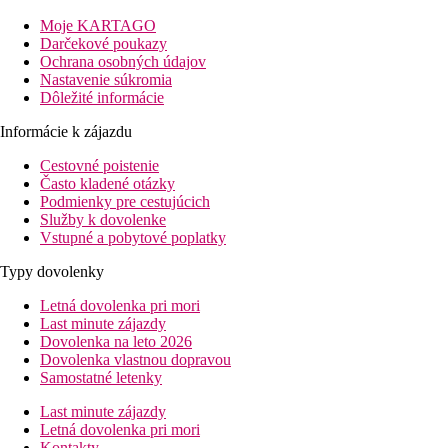
km). Nákupné možnosti sú vzdialené cca 12 km od Vášho
Moje KARTAGO
ubytovania, supermarket nájdete iba pár krokov od hotela. Do
Darčekové poukazy
najbližších barov a reštaurácií sa dostanete za pár minút.
Ochrana osobných údajov
Najbližšia diskotéka sa nachádza vo vzdialenosti cca 300 m. O
Nastavenie súkromia
Vašu mobilitu sa počas dovolenky postarajú stanovište taxi a
Dôležité informácie
autobusová zastávka priamo pri hoteli. Lekársku pomoc nájdete
v prípade potreby v nemocnici, ktorá sa nachádza vo
Informácie k zájazdu
vzdialenosti cca 10 km od hotela. Letisko Split je vo vzdialenosti
cca 70 km.
Cestovné poistenie
Často kladené otázky
Vybavenie:
Podmienky pre cestujúcich
Tento 4-podlažný hotel má 72 izieb. V hoteli sa nachádza
Služby k dovolenke
recepcia (prihlásenie je možné od 15:00 hodín, odhlásenie do
Vstupné a pobytové poplatky
11:00 hodín), lobby s barom, 2 výťahy, klimatizácia, parkovisko
(za poplatok) a security entry system. O blaho hostí sa starajú 2
Typy dovolenky
reštaurácie (klimatizované). Wi-Fi je hotelovým hosťom k
dispozícii zadarmo. Ďalej má hotel konferenčný priestor s
Letná dovolenka pri mori
pripojením k internetu. Upratovanie izieb je zadarmo. Služba
Last minute zájazdy
prania bielizne a služba žehlenia bielizne sú za poplatok.
Dovolenka na leto 2026
Dovolenka vlastnou dopravou
Bazén:
Samostatné letenky
Tu sú k dispozícii lehátka (zdarma).
Last minute zájazdy
Stravovanie:
Letná dovolenka pri mori
Raňajky (07:00 - 10:00 hod.) formou bufetu. Polpenzia: vrátane
Kontakty