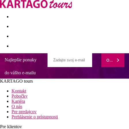
Last minute
Dovolenkové kluby
First minute - Leto 2026
Najlepšie ponuky
ODOBERAŤ
Grand Hotel Slavia
do vášho e-mailu
Komfortné klimatizované izby
Wellness a SPA
KARTAGO tours
Kamienková pláž priamo pred hotelom
Príjemný hotel s priateľskou atmosférou
Kontakt
Fitness
Pobočky
Kariéra
Všeobecný popis:
O nás
Priamo pri voľne prístupnej piesočnatej/kamienkovej pláži
Pre predajcov
"Nikolina" v Baska Voda leží plážový hotel Grand Hotel Slavia.
Prehlásenie o prístupnosti
Na pláži si hostia môžu zapožičať slnečníky a lehátka (za
poplatok). Mesto Makarska je vzdialené asi 9 km (Split asi 50
Pre klientov