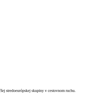
lebo terasou.
a):
lebo terasou.
čšej stredoeurópskej skupiny v cestovnom ruchu.
lebo terasou.