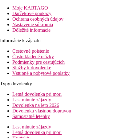
Vybavenie
Moje KARTAGO
Vstupná hala s recepciou, reštaurácia, lobby bar, TV kútik,
Darčekové poukazy
minimarket, konferenčná sála, vnútorný bazén. Vonku bazén,
Ochrana osobných údajov
bar pri bazéne a terasa s lehátkami a slnečníkmi zadarmo.
Nastavenie súkromia
Dôležité informácie
Izby
Informácie k zájazdu
Dvojlôžková izba:
kúpeľňa/WC, klimatizácia, TV/sat., telefón,
minichladnička a balkón.
Cestovné poistenie
Často kladené otázky
Ostatné typy izieb
(pokiaľ nie je uvedené inak, majú izby
Podmienky pre cestujúcich
vyššie uvedené vybavenie)
Služby k dovolenke
Vstupné a pobytové poplatky
Dvojlôžková izba, Promo:
kapacitne obmedzená
ponuka, izby môžu byť umiestnené v menej výhodnej
Typy dovolenky
polohe.
Letná dovolenka pri mori
Zábava
Last minute zájazdy
Dovolenka na leto 2026
Občasné animačné programy, nočný klub.
Dovolenka vlastnou dopravou
Samostatné letenky
Stravovanie
Last minute zájazdy
Raňajky
Letná dovolenka pri mori
Kontakty