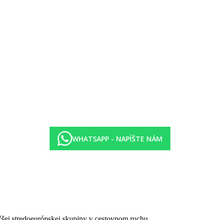
žiadanie).
WHATSAPP - NAPÍŠTE NÁM
čšej stredoeurópskej skupiny v cestovnom ruchu.