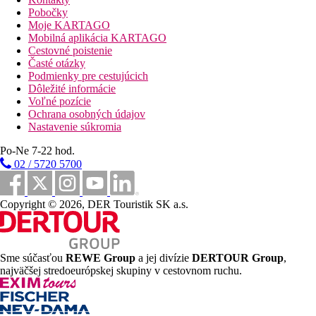
obchod, ďalšie obchody, parkovisko (zadarmo), security entry
Pobočky
system a zmenáreň. O blaho hostí sa starajú 2 reštaurácie
Moje KARTAGO
(klimatizované). Wi-Fi je hotelovým hosťom k dispozícii
Mobilná aplikácia KARTAGO
zadarmo. Ďalej má hotel konferenčný priestor s pripojením k
Cestovné poistenie
internetu. Upratovanie izieb a concierge služba sú zadarmo.
Časté otázky
Služba prania bielizne, služba žehlenia bielizne a zdravotná
Podmienky pre cestujúcich
služba sú za poplatok.
Dôležité informácie
Voľné pozície
Bazén:
Ochrana osobných údajov
K vonkajšiemu vybaveniu hotela patria 2 bazény so sladkou
Nastavenie súkromia
vodou a samostatný detský bazénik (s otváracou dobou od júna
do septembra) a tiež šmykľavka. Tu sú k dispozícii lehátka a
Po-Ne 7-22 hod.
slnečníky (zdarma). Bar pri bazéne ponúka hosťom osviežujúce
02 / 5720 5700
nápoje. (otvorené od 09:00 - 23:00).
Stravovanie:
Copyright © 2026, DER Touristik SK a.s.
Raňajky formou bufetu.
Polpenzia: vrátane raňajok a večere.
Plná penzia zahŕňa raňajky, obed a večeru formou bufetu.
Sme súčasťou
REWE Group
a jej divízie
DERTOUR Group
,
Raňajky: v cene nápoja - voda, džús, čaj, káva a mlieko.
najväčšej stredoeurópskej skupiny v cestovnom ruchu.
Obed a večera: nápoje v cene - voda a džús (z automatu).
Alkoholické nápoje a občerstvenie nie sú súčasťou plnej penzie.