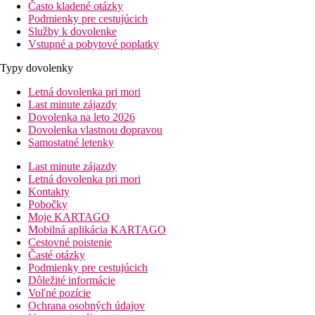
Často kladené otázky
Podmienky pre cestujúcich
Služby k dovolenke
Vstupné a pobytové poplatky
Typy dovolenky
Letná dovolenka pri mori
Last minute zájazdy
Dovolenka na leto 2026
Dovolenka vlastnou dopravou
Samostatné letenky
Last minute zájazdy
Letná dovolenka pri mori
Kontakty
Pobočky
Moje KARTAGO
Mobilná aplikácia KARTAGO
Cestovné poistenie
Časté otázky
Podmienky pre cestujúcich
Dôležité informácie
Voľné pozície
Ochrana osobných údajov