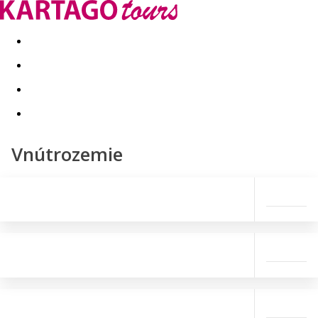
Last minute
Dovolenkové kluby
First minute - Leto 2026
Vnútrozemie