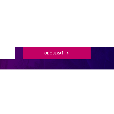
ODOBERAŤ
ytovanie, ideálne pre relaxáciu mimo rušného centra.