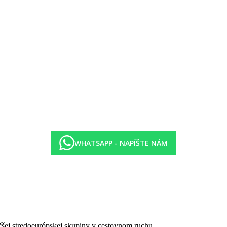
WHATSAPP - NAPÍŠTE NÁM
čšej stredoeurópskej skupiny v cestovnom ruchu.