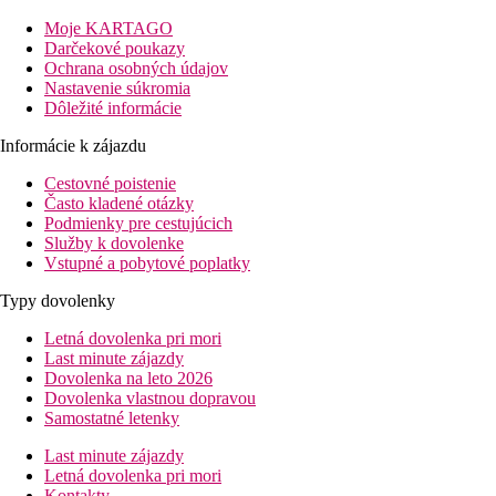
Pláž
Moje KARTAGO
Mestská piesočná pláž pozvoľna sa zvažujúca do mora s lehátkam
Darčekové poukazy
Ochrana osobných údajov
Vzdialenosti
Nastavenie súkromia
Dôležité informácie
100 m
Informácie k zájazdu
Centrum mesta
Cestovné poistenie
67 km
Často kladené otázky
Vzdialenosť od najbližšieho letiska
Podmienky pre cestujúcich
Služby k dovolenke
400 m
Vstupné a pobytové poplatky
Vzdialenosť k pláži
Typy dovolenky
Pláž
Letná dovolenka pri mori
Last minute zájazdy
Ležadla na pláži za poplatok
Dovolenka na leto 2026
Slnečníky na pláži za poplatok
Dovolenka vlastnou dopravou
Plážová dovolenka
Samostatné letenky
Fotogaléria
Last minute zájazdy
Letná dovolenka pri mori
Kontakty