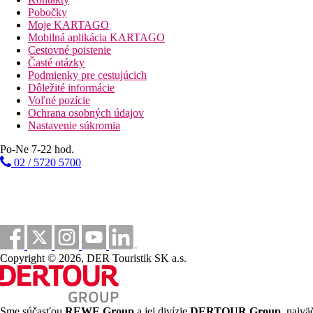
Pobočky
Moje KARTAGO
Mobilná aplikácia KARTAGO
Cestovné poistenie
Časté otázky
Podmienky pre cestujúcich
Dôležité informácie
Voľné pozície
Ochrana osobných údajov
Nastavenie súkromia
Po-Ne 7-22 hod.
02 / 5720 5700
Copyright © 2026, DER Touristik SK a.s.
Sme súčasťou
REWE Group
a jej divízie
DERTOUR Group
, najvä