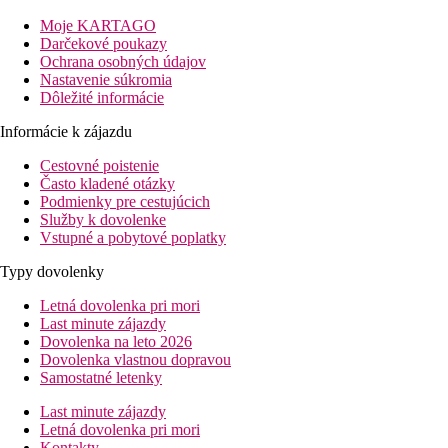
Penzión s kapacitou 14 izieb, výborná poloha 500 m od pláže
Valtos a 100 m do centra Pargy, udržiavané okolie so zeleňou,
Moje KARTAGO
pokojné ubytovanie, ideálne pre relaxáciu mimo rušného centra.
Darčekové poukazy
Ochrana osobných údajov
Pláž
Nastavenie súkromia
Mestská piesočná pláž pozvoľna sa zvažujúca do mora s
Dôležité informácie
lehátkami a slnečníkmi (za poplatok) v centre Pargy vzdialená
400m alebo pláž Valtos cca 500m
Informácie k zájazdu
Cestovné poistenie
Vzdialenosti
Často kladené otázky
Podmienky pre cestujúcich
100 m
Služby k dovolenke
Centrum mesta
Vstupné a pobytové poplatky
67 km
Typy dovolenky
Vzdialenosť od najbližšieho letiska
Letná dovolenka pri mori
400 m
Last minute zájazdy
Vzdialenosť k pláži
Dovolenka na leto 2026
Dovolenka vlastnou dopravou
Pláž
Samostatné letenky
Last minute zájazdy
Ležadla na pláži za poplatok
Letná dovolenka pri mori
Slnečníky na pláži za poplatok
Kontakty