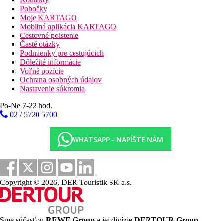
Plážová dovolenka
Pobočky
Moje KARTAGO
Fotogaléria
Mobilná aplikácia KARTAGO
Cestovné poistenie
Časté otázky
Podmienky pre cestujúcich
Dôležité informácie
Voľné pozície
Ochrana osobných údajov
Nastavenie súkromia
Po-Ne 7-22 hod.
02 / 5720 5700
WHATSAPP - NAPÍŠTE NÁM
Copyright © 2026, DER Touristik SK a.s.
Sme súčasťou
REWE Group
a jej divízie
DERTOUR Group
,