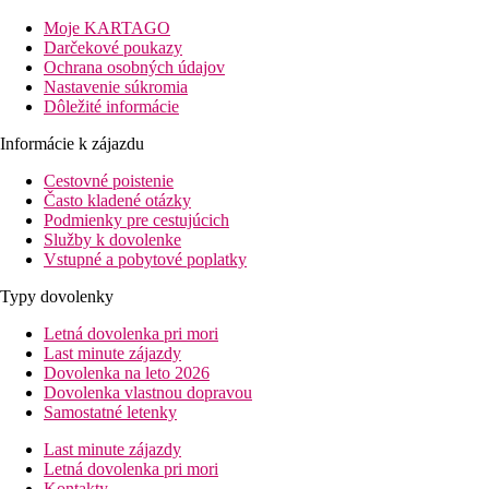
Večera
Moje KARTAGO
servírované
Darčekové poukazy
Ochrana osobných údajov
Vzdialenosti
Nastavenie súkromia
Dôležité informácie
0 m
Informácie k zájazdu
Centrum mesta
Cestovné poistenie
53 km
Často kladené otázky
Vzdialenosť od najbližšieho letiska
Podmienky pre cestujúcich
Služby k dovolenke
150 m
Vstupné a pobytové poplatky
Vzdialenosť k pláži
Typy dovolenky
Pláž
Letná dovolenka pri mori
Last minute zájazdy
Ležadla na pláži za poplatok
Dovolenka na leto 2026
Slnečníky na pláži za poplatok
Dovolenka vlastnou dopravou
Plážová dovolenka
Samostatné letenky
bazény
Last minute zájazdy
Letná dovolenka pri mori
Kontakty
Ležadlá a slnečníky pri bazéne zadarmo