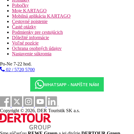
Pobočky
Moje KARTAGO
Fotogaléria
Mobilná aplikácia KARTAGO
Cestovné poistenie
Časté otázky
Podmienky pre cestujúcich
Dôležité informácie
Voľné pozície
Ochrana osobných údajov
Nastavenie súkromia
Po-Ne 7-22 hod.
02 / 5720 5700
WHATSAPP - NAPÍŠTE NÁM
Copyright © 2026, DER Touristik SK a.s.
Sme súčasťou
REWE Group
a jej divízie
DERTOUR Group
,