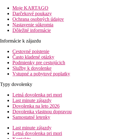
najobľúbenejšie pláže patrí zlatistá Gerakas Beach alebo Porto
Roma s jemným pieskom. Príjemný štvorhviezdičkový hotel
Moje KARTAGO
ponúka svetlý, elegantný interiér, vonkajší a detský bazén.
Darčekové poukazy
Príjemné prostredie v zeleni je ideálnou voľbou pre klientov
Ochrana osobných údajov
vyhľadávajúcich oddych a pokojnú dovolenku.
Nastavenie súkromia
Dôležité informácie
Vzdialenosť
pláže: 700 m
Informácie k zájazdu
letisko: 17 km
Cestovné poistenie
centra: 14 km Hlavné mesto Zakynthos
Často kladené otázky
nákupných možností: 200 m
Podmienky pre cestujúcich
Popis izby
Služby k dovolenke
Vstupné a pobytové poplatky
Dvojposteľová izba, Výhľad záhrada
Typy dovolenky
individuálne ovládaná klimatizácia
TV so satelitným príjmom
Letná dovolenka pri mori
telefón
Last minute zájazdy
Wi-Fi (zdarma)
Dovolenka na leto 2026
malá chladnička
Dovolenka vlastnou dopravou
kúpeľňa/WC (sušič vlasov)
Samostatné letenky
trezor (zadarmo)
Last minute zájazdy
výhľad záhrada
Letná dovolenka pri mori
balkón alebo terasa
Kontakty