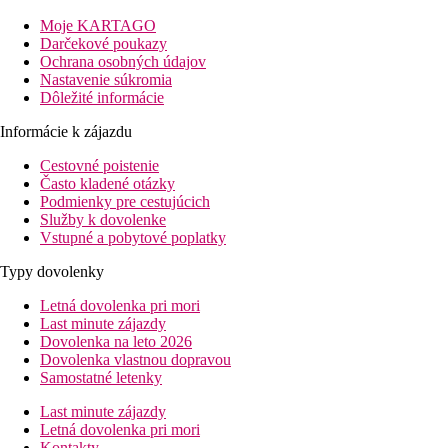
Vzdialenosť
Moje KARTAGO
pláže: 0 m
Darčekové poukazy
letisko: 10 km
Ochrana osobných údajov
centrá: 400 m
Nastavenie súkromia
Dôležité informácie
Popis izby
Junior Suita, Výhľad bazén, bočný výhľad na more:
Informácie k zájazdu
kúpeľňa/WC (sušič vlasov, župan a papuče)
Cestovné poistenie
individuálne ovládaná klimatizácia
Často kladené otázky
televízia
Podmienky pre cestujúcich
trezor (zadarmo)
Služby k dovolenke
chladnička
Vstupné a pobytové poplatky
wi-fi (zdarma)
set na prípravu čaju a kávy
Typy dovolenky
balkón alebo terasa
výhľad na bazén
Letná dovolenka pri mori
čiastočný výhľad na more
Last minute zájazdy
Ostatné typy izieb
(pokiaľ nie je uvedené inak, majú izby
Dovolenka na leto 2026
vyššie uvedené vybavenie)
Dovolenka vlastnou dopravou
Suita, Vyššie poschodie, Výhľad bazén, Bočný výhľad
Samostatné letenky
mora:
umiestnená na vyššom poschodí
Last minute zájazdy
Popis hotela
Letná dovolenka pri mori
vstupná hala
Kontakty