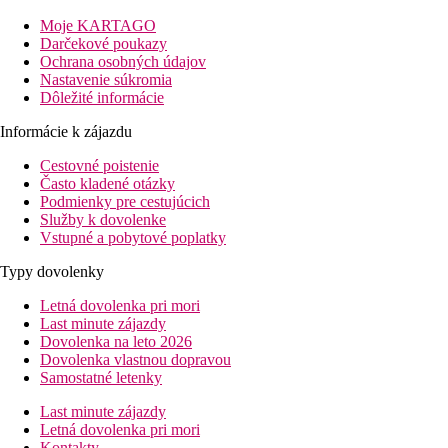
obchodmi, reštauráciami a tradičnými tavernami cca 2,5 km.
Moje KARTAGO
Hlavné mesto Zakynthos cca 3 km (spojenie linkovým
Darčekové poukazy
autobusom), letisko cca 10 km.
Ochrana osobných údajov
Nastavenie súkromia
Vybavenie
Dôležité informácie
Vstupná hala s recepciou, dve reštaurácie, dva bary, taverna,
kaviareň, obchod so suvenírmi, SPA centrum, zmenáreň.
Informácie k zájazdu
Izby
Cestovné poistenie
Suita, Deluxe:
kúpeľňa/WC (sušič vlasov, župan, papuče),
Často kladené otázky
individuálna klimatizácia, telefón, TV/sat., trezor, set na prípravu
Podmienky pre cestujúcich
kávy a čaju, minibar, balkón. Priestranná miestnosť s obývacou
Služby k dovolenke
časťou, 60m2.
Vstupné a pobytové poplatky
Ostatné typy izieb
(pokiaľ nie je uvedené inak, majú izby
Typy dovolenky
vyššie uvedené vybavenie)
Letná dovolenka pri mori
Suita, Deluxe, Výhľad more:
výhľad na more.
Last minute zájazdy
Suita, Outdoor Jacuzzi, Výhľad more:
jacuzzi, výhľad
Dovolenka na leto 2026
mora.
Dovolenka vlastnou dopravou
Suita, Výhľad záhrada, Súkromný bazén:
terasa s
Samostatné letenky
privátnym bazénom 20m2, 70m2.
Suita, Výhľad more, Súkromný bazén:
výhľad na
Last minute zájazdy
more, priestrannejšie, súkromný bazén 20m2, 70m2.
Letná dovolenka pri mori
Family Suita, Výhľad more, Súkromný bazén:
dve
Kontakty