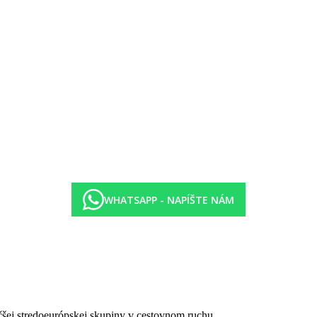
terasa, čiastočný výhľad na more, prístup do zdieľaného bazéna.
rasa, 40m2.
 do súkromného bazéna, priestranná terasa, 40m2.
WHATSAPP - NAPÍŠTE NÁM
čšej stredoeurópskej skupiny v cestovnom ruchu.