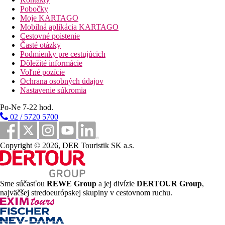
Stravovanie
Pobočky
All inclusive
Moje KARTAGO
Raňajky, obed a večera formou bufetu.
Mobilná aplikácia KARTAGO
Ľahký snack počas dňa.
Cestovné poistenie
Alkoholické a nealkoholické nápoje miestnej výroby.
Časté otázky
Podmienky pre cestujúcich
Zábava
Dôležité informácie
Voľné pozície
Občasné animačné programy. Nočné vyžitie a ďalšie možnosti
Ochrana osobných údajov
zábavy v centre Laganas.
Nastavenie súkromia
Deti
Po-Ne 7-22 hod.
02 / 5720 5700
Detská postieľka zadarmo (na vyžiadanie).
Športová ponuka
Za poplatok:
nemotorizované vodné športy na pláži.
Copyright © 2026, DER Touristik SK a.s.
Web
https://www.gardelliresort.com/
Sme súčasťou
REWE Group
a jej divízie
DERTOUR Group
,
Internet
najväčšej stredoeurópskej skupiny v cestovnom ruchu.
Zadarmo:
WiFi v areáli hotela zadarmo
Oficiálna kategória