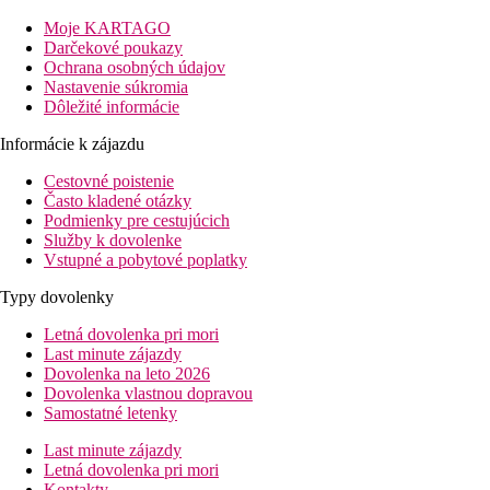
ktoré sú prepojené mostíkom. Hotel odporúčame klientom, ktorí
Moje KARTAGO
preferujú pokojnejšiu formu ubytovania a taktiež rodinám s
Darčekové poukazy
deťmi.
Ochrana osobných údajov
Vzdialenosť
Nastavenie súkromia
pláže: 0 m
Dôležité informácie
letisko: 7 km
Informácie k zájazdu
nákupy: 0m
centrá: 800 m
Cestovné poistenie
Často kladené otázky
Popis izby
Podmienky pre cestujúcich
Dvojposteľová izba, Výhľad záhrada
Služby k dovolenke
kúpeľňa/WC (sušič vlasov)
Vstupné a pobytové poplatky
set na prípravu kávy a čaju
individuálne ovládaná klimatizácia
Typy dovolenky
televízia
trezor za poplatok
Letná dovolenka pri mori
minichladnička
Last minute zájazdy
balkón alebo terasa
Dovolenka na leto 2026
výhľad do záhrady
Dovolenka vlastnou dopravou
22m2
Samostatné letenky
Ostatné typy izieb
(pokiaľ nie je uvedené inak, majú izby
vyššie uvedené vybavenie)
Last minute zájazdy
Letná dovolenka pri mori
Dvojposteľová izba, Výhľad mora:
výhľad na more.
Kontakty