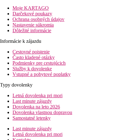
Popis hotelu
Moje KARTAGO
Recepcia, reštaurácia, bar.
Darčekové poukazy
Ochrana osobných údajov
Izby
Nastavenie súkromia
Štúdio:
kúpeľňa/WC (sušič vlasov), klimatizácia za poplatok (cca
Dôležité informácie
Ostatné typy izieb
(pokiaľ nie je uvedené inak, majú izby vyšš
Informácie k zájazdu
Štúdio, Sea Front:
izba smerom k moru.
Cestovné poistenie
Často kladené otázky
Informácie o hoteli
Podmienky pre cestujúcich
Služby k dovolenke
Možnosti zábavy v centre letoviska Laganas.
Vstupné a pobytové poplatky
Stravovanie
Typy dovolenky
Plná penzia Plus
Letná dovolenka pri mori
Last minute zájazdy
kontinentálne raňajky
Dovolenka na leto 2026
obed a večera formou výberu z menu (predjedlo, hlavné jed
Dovolenka vlastnou dopravou
u hlavných jedál zadarmo iba jeden nápoj (miestne víno, p
Samostatné letenky
Popis pláže
Last minute zájazdy
Letná dovolenka pri mori
9 km dlhá, piesočná pláž s pozvoľným vstupom do mora pred hot
Kontakty