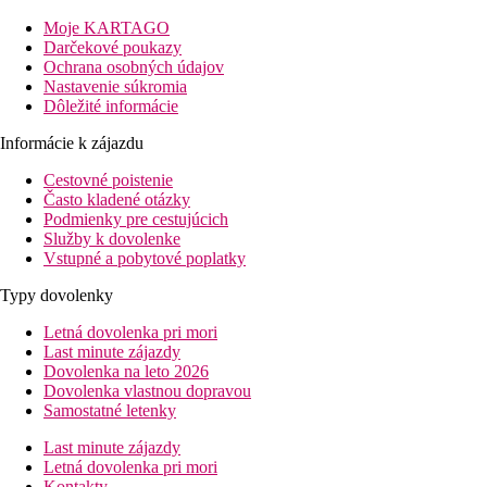
turistické centrum: 2 km (Laganas)
pláže: 3 km
Moje KARTAGO
letisko: 4 km
Darčekové poukazy
autobusová zastávka: 100 m
Ochrana osobných údajov
Nastavenie súkromia
Popis izby
Dôležité informácie
Dvojlôžková izba:
kúpeľňa/WC (sušič vlasov), TV, klimatizácia,
Informácie k zájazdu
Popis hotela
celkom 36 izieb
Cestovné poistenie
hlavná a annexová budova
Často kladené otázky
recepcia a lobby
Podmienky pre cestujúcich
reštaurácia
Služby k dovolenke
bazén
Vstupné a pobytové poplatky
snack bar pri bazéne
Typy dovolenky
lehátka a slnečníky pri bazéne
parkovisko
Letná dovolenka pri mori
ála carte reštaurácia
Last minute zájazdy
Dovolenka na leto 2026
Popis pláže
Dovolenka vlastnou dopravou
piesočná pláž v Laganas vzdialená cca 3 km
Samostatné letenky
lehátka a slnečníky na pláži za poplatok
Last minute zájazdy
Strava
Letná dovolenka pri mori
Raňajky
Kontakty