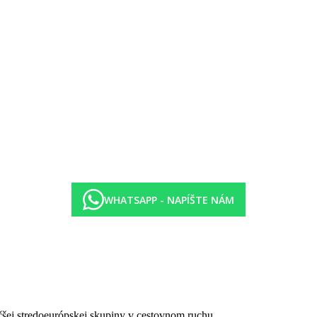
WHATSAPP - NAPÍŠTE NÁM
čšej stredoeurópskej skupiny v cestovnom ruchu.