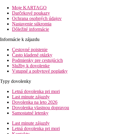
Vybavenie
Moje KARTAGO
Vstupná hala s recepciou, reštaurácia, hotelový trezor.
Darčekové poukazy
Ochrana osobných údajov
Izby
Nastavenie súkromia
Dvojlôžková izba, Výhľad záhrada:
kúpeľňa/WC (sušič
Dôležité informácie
vlasov), klimatizácia, telefón, TV/sat., trezor, chladnička, balkón
alebo terasa
Informácie k zájazdu
Cestovné poistenie
Ostatné typy izieb
(pokiaľ nie je uvedené inak, majú izby
Často kladené otázky
vyššie uvedené vybavenie)
Podmienky pre cestujúcich
Dvojposteľová izba, Superior, Výhľad mora:
Služby k dovolenke
zrenovované izby, výhľad mora.
Vstupné a pobytové poplatky
Pláž
Typy dovolenky
Piesočno-kamienková, lehátka a slnečníky za poplatok.
Letná dovolenka pri mori
Stravovanie
Last minute zájazdy
Raňajky
Dovolenka na leto 2026
Raňajky formou bufetu
Dovolenka vlastnou dopravou
Polpenzia
Samostatné letenky
Raňajky formou bufetu
Servírovaná večera
Last minute zájazdy
Letná dovolenka pri mori
Internet
Kontakty